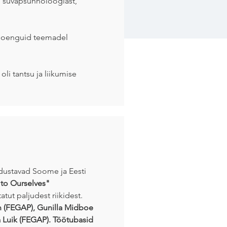
t, süvapsühholoogiast,
t loenguid teemadel
oli tantsu ja liikumise
odustavad Soome ja Eesti
 to Ourselves"
atut paljudest riikidest.
en (FEGAP), Gunilla Midboe
a Luik (FEGAP). Töötubasid