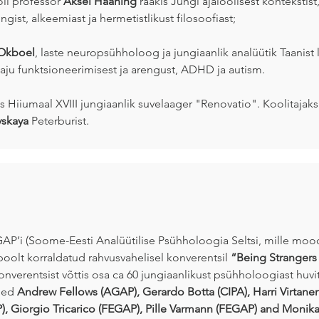
oli professor
Aksel Haaning
rääkis Jungi ajaloolisest kontekstis
ist, alkeemiast ja hermetistlikust filosoofiast;
 Okboel
, laste neuropsühholoog ja jungiaanlik analüütik Taanis
aju funktsioneerimisest ja arengust, ADHD ja autism.
s Hiiumaal XVIII jungiaanlik suvelaager "Renovatio". Koolitajaks 
vskaya
Peterburist.
GAP’i (Soome-Eesti Analüütilise Psühholoogia Seltsi, mille mo
poolt korraldatud rahvusvahelisel konverentsil
“Being Strangers
Konverentsist võttis osa ca 60 jungiaanlikust psühholoogiast huvit
nded
Andrew Fellows (AGAP), Gerardo Botta (CIPA), Harri Virtan
), Giorgio Tricarico (FEGAP), Pille Varmann (FEGAP) and Monik