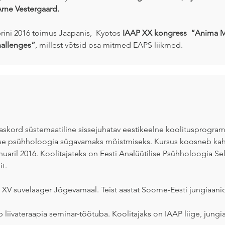
rne Vestergaard.
brini 2016 toimus Jaapanis, Kyotos
IAAP XX kongress “Anima Mun
hallenges”
, millest võtsid osa mitmed EAPS liikmed.
aaskord süstemaatiline sissejuhatav eestikeelne koolitusprogr
lise psühholoogia sügavamaks mõistmiseks. Kursus koosneb ka
nuaril 2016. Koolitajateks on Eesti Analüütilise Psühholoogia Sel
it.
XV suvelaager Jõgevamaal. Teist aastat Soome-Eesti jungiaan
 liivateraapia seminar-töötuba. Koolitajaks on IAAP liige, jungi