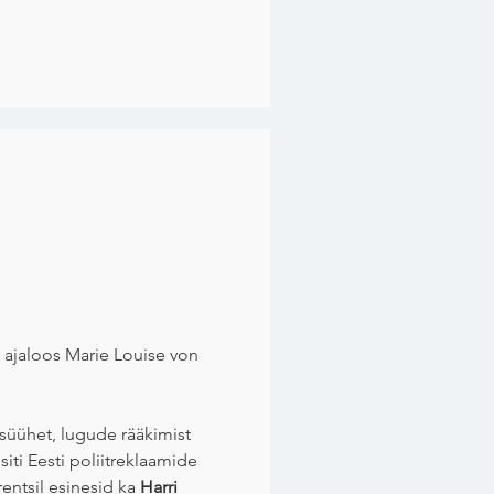
 ajaloos Marie Louise von
psüühet, lugude rääkimist
siti Eesti poliitreklaamide
rentsil esinesid ka
Harri