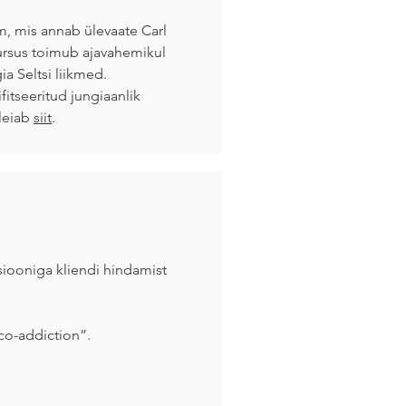
m, mis annab ülevaate Carl
Kursus toimub ajavahemikul
a Seltsi liikmed.
itseeritud jungiaanlik
 leiab
siit
.
siooniga kliendi hindamist
 co-addiction”.