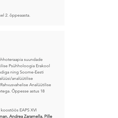
el 2. õppeaasta.
psühhoteraapia suundade
tilise Psühholoogia Erakool
uudiga ning Soome-Eesti
lüüsi/analüütilise
ahvusvahelise Analüütilise
tega. Õppesse astus 18
e koostöös EAPS XVI
uman, Andrea Zaramella, Pille