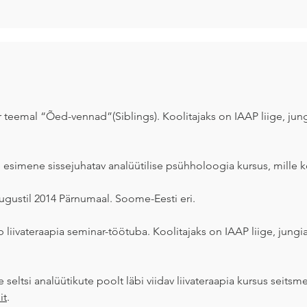
 teemal “Õed-vennad”(Siblings). Koolitajaks on IAAP liige, jung
e esimene sissejuhatav analüütilise psühholoogia kursus, mille k
augustil 2014 Pärnumaal. Soome-Eesti eri.
 liivateraapia seminar-töötuba. Koolitajaks on IAAP liige, jungi
 seltsi analüütikute poolt läbi viidav liivateraapia kursus seit
it
.