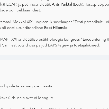
ik
(FEGAP) ja psühhoanalüütik
Ants Parktal
(Eesti). Teraapiaõpp
dade poliitreklaamidest.
vamaal, Mokkol XIX jungiaanlik suvelaager “Eesti pärandkultuu
 oli eesti usunditeadlane
Reet Hiiemäe
.
s IAAP-i XXI analüütilise psühholoogia kongress "Encountering t
", millest võtsid osa paljud EAPS tegev- ja toetajaliikmed.
is lõpule teraapiaõppe 3.aasta.
 kaks üldsusele avatud loengut: