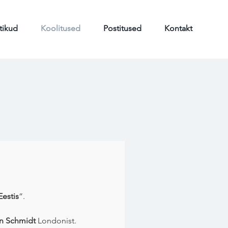
tikud
Koolitused
Postitused
Kontakt
Eestis
”.
in Schmidt
Londonist.