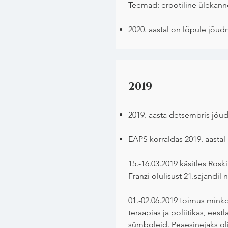
Teemad: erootiline ülekanne
2020. aastal on lõpule jõud
2019
2019. aasta detsembris jõud
EAPS korraldas 2019. aastal
15.-16.03.2019 käsitles Rosk
Franzi olulisust 21.sajandil
01.-02.06.2019 toimus minkon
teraapias ja poliitikas, eest
sümboleid. Peaesinejaks ol