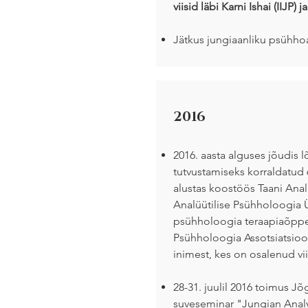
viisid läbi Karni Ishai (IIJP)
Jätkus jungiaanliku psühho
2016
2016. aasta alguses jõudis
tutvustamiseks korraldatud 
alustas koostöös Taani Anal
Analüütilise Psühholoogia Ü
psühholoogia teraapiaõppe
Psühholoogia Assotsiatsio
inimest, kes on osalenud vii
28-31. juulil 2016 toimus 
suveseminar "Jungian Analy