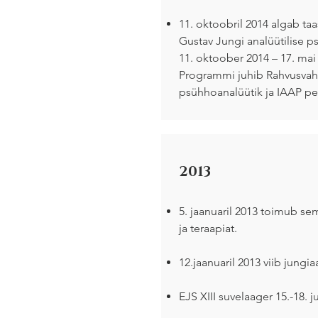
11. oktoobril 2014 algab ta
Gustav Jungi analüütilise p
11. oktoober 2014 – 17. mai 
Programmi juhib Rahvusvahel
psühhoanalüütik ja IAAP pe
2013
5. jaanuaril 2013 toimub sem
ja teraapiat.
12.jaanuaril 2013 viib jungia
EJS XIII suvelaager 15.-18. j