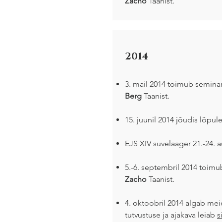
Zacho
Taanist.
2014
3. mail 2014 toimub seminar
Berg
Taanist.
15. juunil 2014 jõudis lõpul
EJS XIV suvelaager 21.-24. 
5.-6. septembril 2014 toimub
Zacho
Taanist.
4. oktoobril 2014 algab meie
tutvustuse ja ajakava leiab
si