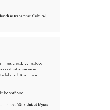
di in transition: Cultural,
amm, mis annab võimaluse
heksast kahepäevasest
tsi liikmed. Koolituse
ide koostööna.
aanlik analüütik
Lisbet Myers