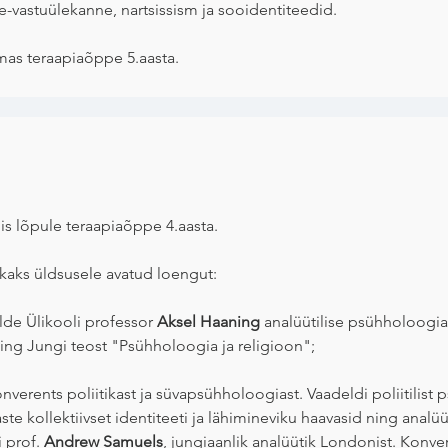
-vastuülekanne, nartsissism ja sooidentiteedid.
mas teraapiaõppe 5.aasta.
is lõpule teraapiaõppe 4.aasta.
 kaks üldsusele avatud loengut:
ilde Ülikooli professor
Aksel Haaning
analüütilise psühholoogia
 ning Jungi teost "Psühholoogia ja religioon";
verents poliitikast ja süvapsühholoogiast. Vaadeldi poliitilist 
laste kollektiivset identiteeti ja lähimineviku haavasid ning analüü
i prof.
Andrew Samuels
, jungiaanlik analüütik Londonist. Konve