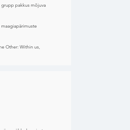
e grupp pakkus mõjuva
ri maagiapärimuste
he Other: Within us,