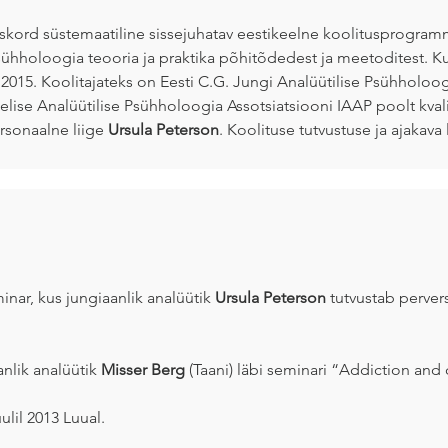
askord süstemaatiline sissejuhatav eestikeelne koolitusprogram
sühholoogia teooria ja praktika põhitõdedest ja meetoditest. 
2015. Koolitajateks on Eesti C.G. Jungi Analüütilise Psühholoogi
ise Analüütilise Psühholoogia Assotsiatsiooni IAAP poolt kvalif
rsonaalne liige
Ursula Peterson
. Koolituse tutvustuse ja ajakava
inar, kus jungiaanlik analüütik
Ursula Peterson
tutvustab perver
anlik analüütik
Misser Berg
(Taani) läbi seminari “Addiction and
uulil 2013 Luual.