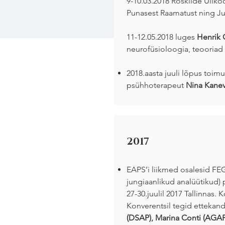
9-10.03.2018 Roskilde Üliko
Punasest Raamatust ning Jung
11-12.05.2018 luges
Henrik
neurofüsioloogia, teooriad 
2018.aasta juuli lõpus toimu
psühhoterapeut
Nina Kane
2017
EAPS’i liikmed osalesid FE
jungiaanlikud analüütikud) 
27-30.juulil 2017 Tallinnas. 
Konverentsil tegid etteka
(DSAP), Marina Conti (AGAP