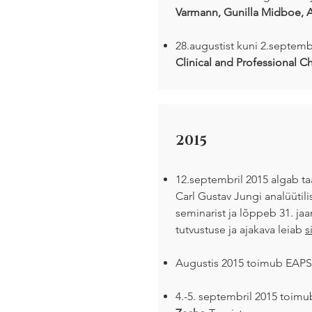
Varmann, Gunilla Midboe, A
28.augustist kuni 2.septem
Clinical and Professional C
2015
12.septembril 2015 algab t
Carl Gustav Jungi analüüti
seminarist ja lõppeb 31. jaa
tutvustuse ja ajakava leiab
si
Augustis 2015 toimub EAPS 
4.-5. septembril 2015 toimub