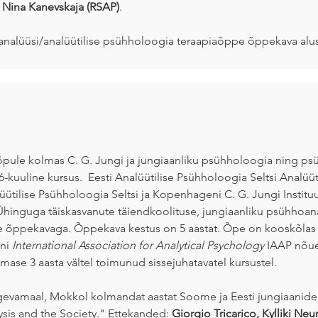
 ja Nina Kanevskaja (RSAP)
.
analüüsi/analüütilise psühholoogia teraapiaõppe õppekava alus
 lõpule kolmas C. G. Jungi ja jungiaanliku psühholoogia ning 
6-kuuline kursus. Eesti Analüütilise Psühholoogia Seltsi Analüü
üütilise Psühholoogia Seltsi ja Kopenhageni C. G. Jungi Instit
hinguga täiskasvanute täiendkoolituse, jungiaanliku psühhoana
 õppekavaga. Õppekava kestus on 5 aastat. Õpe on kooskõlas R
oni
International Association for Analytical Psychology
IAAP nõue
mase 3 aasta vältel toimunud sissejuhatavatel kursustel.
Jõgevamaal, Mokkol kolmandat aastat Soome ja Eesti jungiaanid
sis and the Society." Ettekanded:
Giorgio Tricarico, Kylliki Ne