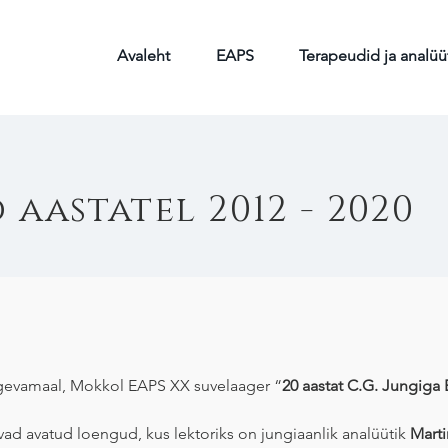
Avaleht
EAPS
Terapeudid ja analüü
aastatel 2012 - 2020
Jõgevamaal, Mokkol EAPS XX suvelaager “
20 aastat C.G. Jungiga 
vad avatud loengud, kus lektoriks on jungiaanlik analüütik
Mart