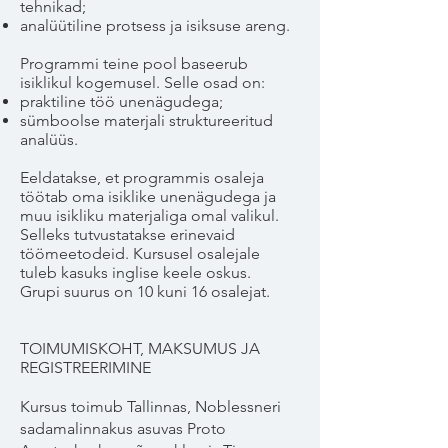
tehnikad;
analüütiline protsess ja isiksuse areng.
Programmi teine pool baseerub
isiklikul kogemusel. Selle osad on:
praktiline töö unenägudega;
sümboolse materjali struktureeritud
analüüs.
Eeldatakse, et programmis osaleja
töötab oma isiklike unenägudega ja
muu isikliku materjaliga omal valikul.
Selleks tutvustatakse erinevaid
töömeetodeid. Kursusel osalejale
tuleb kasuks inglise keele oskus.
Grupi suurus on 10 kuni 16 osalejat.
TOIMUMISKOHT, MAKSUMUS JA
REGISTREERIMINE
Kursus toimub Tallinnas, Noblessneri
sadamalinnakus asuvas Proto