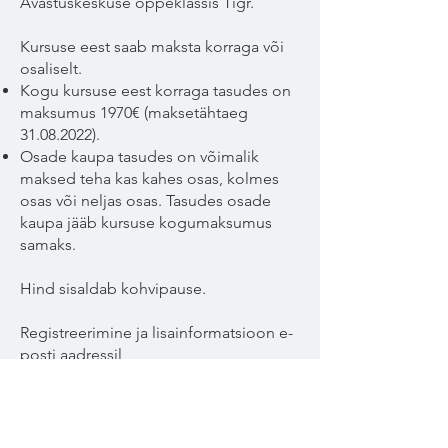
Avastuskeskuse õppeklassis Tigr.
Kursuse eest saab maksta korraga või
osaliselt.
Kogu kursuse eest korraga tasudes on
maksumus 1970€ (maksetähtaeg
31.08.2022)
.
Osade kaupa tasudes on võimalik
maksed teha kas kahes osas, kolmes
osas või neljas osas. Tasudes osade
kaupa jääb kursuse kogumaksumus
samaks.
Hind sisaldab kohvipause.
Registreerimine ja lisainformatsioon e-
posti aadressil
signe.sammelselg@gmail.com
.
Registreerimise tähtaeg on 3O. aprill
2022.