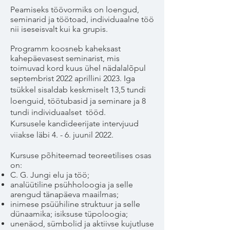
Peamiseks töövormiks on loengud,
seminarid ja töötoad, individuaalne töö
nii iseseisvalt kui ka grupis.
Programm koosneb kaheksast
kahepäevasest seminarist, mis
toimuvad kord kuus ühel nädalalõpul
septembrist 2022 aprillini 2023. Iga
tsükkel sisaldab keskmiselt 13,5 tundi
loenguid, töötubasid ja seminare ja 8
tundi individuaalset tööd.
Kursusele kandideerijate intervjuud
viiakse läbi 4. - 6. juunil 2022.
Kursuse põhiteemad teoreetilises osas
on:
C. G. Jungi elu ja töö;
analüütiline psühholoogia ja selle
arengud tänapäeva maailmas;
inimese psüühiline struktuur ja selle
dünaamika; isiksuse tüpoloogia;
unenäod, sümbolid ja aktiivse kujutluse