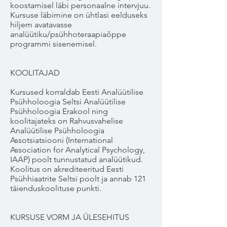
koostamisel läbi personaalne intervjuu.
Kursuse läbimine on ühtlasi eelduseks
hiljem avatavasse
analüütiku/psühhoteraapiaõppe
programmi sisenemisel.
KOOLITAJAD
Kursused korraldab Eesti Analüütilise
Psühholoogia Seltsi Analüütilise
Psühholoogia Erakool ning
koolitajateks on Rahvusvahelise
Analüütilise Psühholoogia
Assotsiatsiooni (International
Association for Analytical Psychology,
IAAP) poolt tunnustatud analüütikud.
Koolitus on akrediteeritud Eesti
Psühhiaatrite Seltsi poolt ja annab 121
täienduskoolituse punkti.
KURSUSE VORM JA ÜLESEHITUS