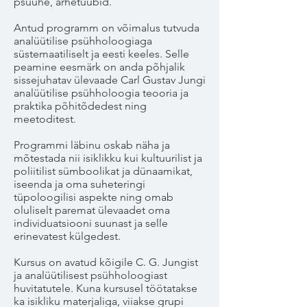
psüühe, arhetüübid.
Antud programm on võimalus tutvuda
analüütilise psühholoogiaga
süstemaatiliselt ja eesti keeles. Selle
peamine eesmärk on anda põhjalik
sissejuhatav ülevaade Carl Gustav Jungi
analüütilise psühholoogia teooria ja
praktika põhitõdedest ning
meetoditest.
Programmi läbinu oskab näha ja
mõtestada nii isiklikku kui kultuurilist ja
poliitilist sümboolikat ja dünaamikat,
iseenda ja oma suheteringi
tüpoloogilisi aspekte ning omab
oluliselt paremat ülevaadet oma
individuatsiooni suunast ja selle
erinevatest külgedest.
Kursus on avatud kõigile C. G. Jungist
ja analüütilisest psühholoogiast
huvitatutele. Kuna kursusel töötatakse
ka isikliku materjaliga, viiakse grupi