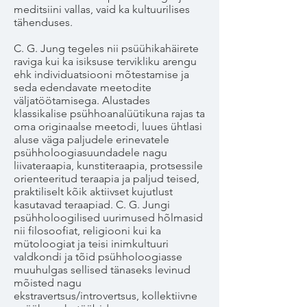
meditsiini vallas, vaid ka kultuurilises
tähenduses.
C. G. Jung tegeles nii psüühikahäirete
raviga kui ka isiksuse tervikliku arengu
ehk individuatsiooni mõtestamise ja
seda edendavate meetodite
väljatöötamisega. Alustades
klassikalise psühhoanalüütikuna rajas ta
oma originaalse meetodi, luues ühtlasi
aluse väga paljudele erinevatele
psühholoogiasuundadele nagu
liivateraapia, kunstiteraapia, protsessile
orienteeritud teraapia ja paljud teised,
praktiliselt kõik aktiivset kujutlust
kasutavad teraapiad. C. G. Jungi
psühholoogilised uurimused hõlmasid
nii filosoofiat, religiooni kui ka
mütoloogiat ja teisi inimkultuuri
valdkondi ja tõid psühholoogiasse
muuhulgas sellised tänaseks levinud
mõisted nagu
ekstravertsus/introvertsus, kollektiivne